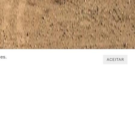
ies.
ACEITAR
1
2
3
4
5
6
OGÍSTICA DE MAIS DE 6.000 TON. E DE 300
SES