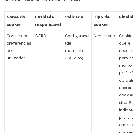
utilizador será devidamente informado.
Nome do
Entidade
Validade
Tipo de
Finali
cookie
responsável
cookie
Cookies de
BERD
Configurável
Necessário
Cookie
preferências
(de
que é
do
momento
necess
utilizador
365 dias)
para s
memori
prefer
do util
acerca
cookie
site. S
indico
prefer
em rel
consen