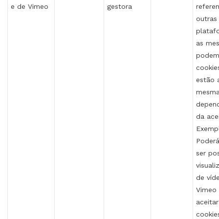
e de Vimeo
gestora
referen
outras
plataf
as me
podem 
cookie
estão 
mesma
depen
da ace
Exemp
Poderá
ser pos
visual
de víd
Vimeo
aceitar
cookie