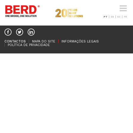
Toggle
naviga
PT
EN
ES
FR
CONTACTOS
MAPA DO SITE
INFORMAÇÕES LEGAIS
POLÍTICA DE PRIVACIDADE