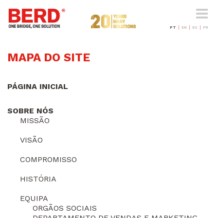
Toggle
naviga
PT
EN
ES
FR
MAPA DO SITE
PÁGINA INICIAL
SOBRE NÓS
MISSÃO
VISÃO
COMPROMISSO
HISTÓRIA
EQUIPA
ORGÃOS SOCIAIS
DEPARTAMENTO DE VENDAS E MARKETING