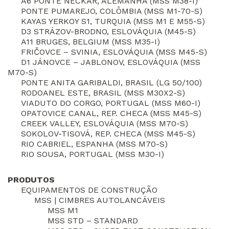
A6 PONTE NECKAR, ALEMANHA (MSS M38-I)
PONTE PUMAREJO, COLÔMBIA (MSS M1-70-S)
KAYAS YERKOY S1, TURQUIA (MSS M1 E M55-S)
D3 STRÁZOV-BRODNO, ESLOVÁQUIA (M45-S)
A11 BRUGES, BELGIUM (MSS M35-I)
FRIČOVCE – SVINIA, ESLOVÁQUIA (MSS M45-S)
D1 JÁNOVCE – JABLONOV, ESLOVÁQUIA (MSS
M70-S)
PONTE ANITA GARIBALDI, BRASIL (LG 50/100)
RODOANEL ESTE, BRASIL (MSS M30X2-S)
VIADUTO DO CORGO, PORTUGAL (MSS M60-I)
OPATOVICE CANAL, REP. CHECA (MSS M45-S)
CREEK VALLEY, ESLOVÁQUIA (MSS M70-S)
SOKOLOV-TISOVÁ, REP. CHECA (MSS M45-S)
RIO CABRIEL, ESPANHA (MSS M70-S)
RIO SOUSA, PORTUGAL (MSS M30-I)
PRODUTOS
EQUIPAMENTOS DE CONSTRUÇÃO
MSS | CIMBRES AUTOLANCÁVEIS
MSS M1
MSS STD – STANDARD