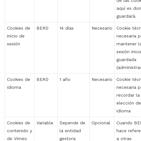
de las cook
aquí es do
guardará.
Cookies de
BERD
14 días
Necesario
Cookie técn
inicio de
necesaria p
sesión
mantener l
sesión inici
guardada
(administra
Cookies de
BERD
1 año
Necesario
Cookie técn
idioma
necesaria p
recordar la
elección de
idioma
Cookies de
Variable
Depende de
Opcional
Cuando BE
contenido y
la entidad
hace refere
de Vimeo
gestora
a otras