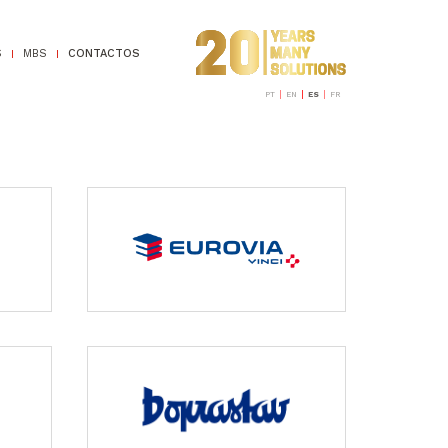
S
MBS
CONTACTOS
PT
EN
ES
FR