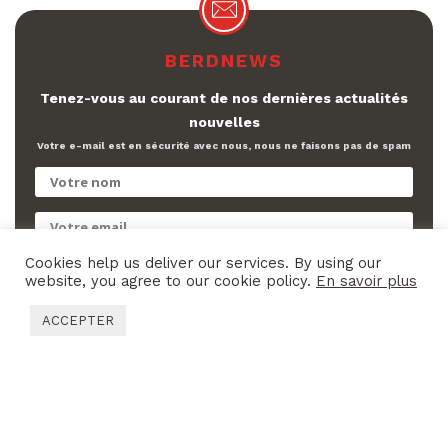
BERDNEWS
Tenez-vous au courant de nos dernières actualités
nouvelles
Votre e-mail est en sécurité avec nous, nous ne faisons pas de spam
Cookies help us deliver our services. By using our
J'ai lu et j'accepte la
Politique de Confidencialité
website, you agree to our cookie policy.
En savoir plus
S'ABONNER
ACCEPTER
CONTACTS
PLAN DU SITE
LEGAL DISCLAIMER
POLITIQUE DE CONFIDENTIALITÉ