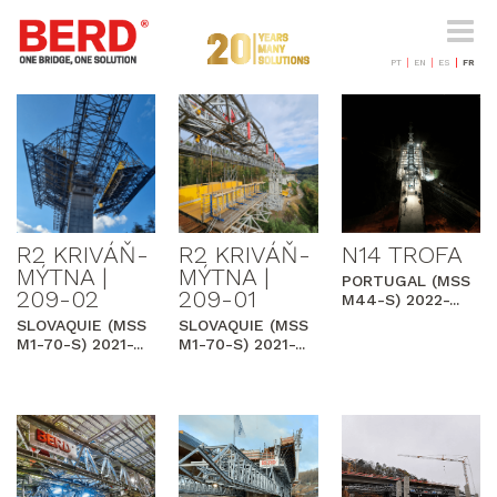
Naviga
-
bascul
PT
EN
ES
FR
R2 KRIVÁŇ-
R2 KRIVÁŇ-
N14 TROFA
MÝTNA |
MÝTNA |
PORTUGAL (MSS
209-02
209-01
M44-S) 2022-...
SLOVAQUIE (MSS
SLOVAQUIE (MSS
M1-70-S) 2021-...
M1-70-S) 2021-...