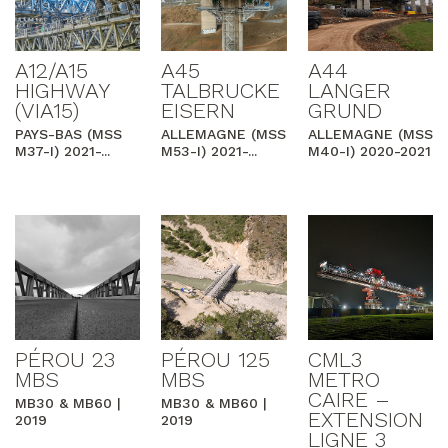
A12/A15
A45
A44
HIGHWAY
TALBRUCKE
LANGER
(VIA15)
EISERN
GRUND
PAYS-BAS (MSS
ALLEMAGNE (MSS
ALLEMAGNE (MSS
M37-I) 2021-...
M53-I) 2021-...
M40-I) 2020-2021
PÉROU 23
PÉROU 125
CML3
MBS
MBS
METRO
CAIRE –
MB30 & MB60 |
MB30 & MB60 |
EXTENSION
2019
2019
LIGNE 3