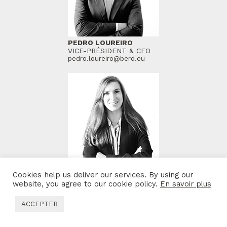
PEDRO LOUREIRO
VICE-PRÉSIDENT & CFO
pedro.loureiro@berd.eu
CATIA MOTA
Cookies help us deliver our services. By using our
CONTRÔLEUR FINANCIER
website, you agree to our cookie policy.
En savoir plus
catia.mota@berd.eu
ACCEPTER