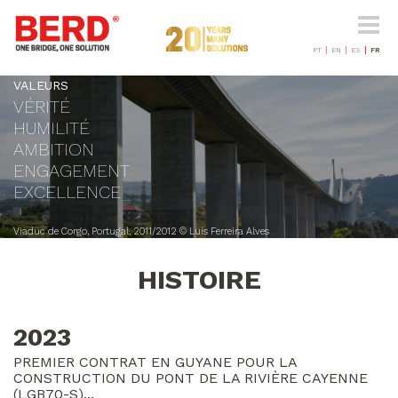
Naviga
-
bascul
PT
EN
ES
FR
VALEURS
VÉRITÉ
HUMILITÉ
AMBITION
ENGAGEMENT
EXCELLENCE
Viaduc de Corgo, Portugal, 2011/2012 © Luís Ferreira Alves
HISTOIRE
2023
PREMIER CONTRAT EN GUYANE POUR LA
CONSTRUCTION DU PONT DE LA RIVIÈRE CAYENNE
(LGB70-S)...